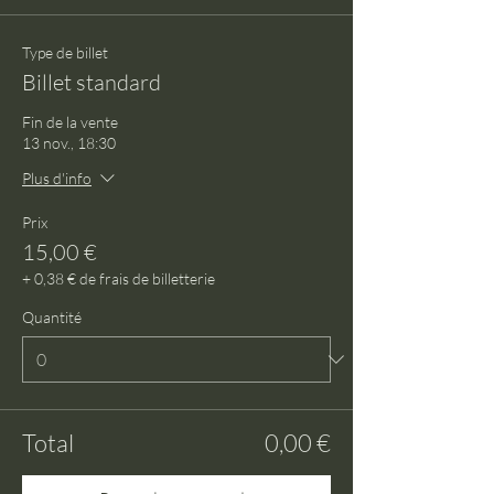
Type de billet
Billet standard
Fin de la vente
13 nov., 18:30
Plus d'info
Prix
15,00 €
+ 0,38 € de frais de billetterie
Quantité
Total
0,00 €