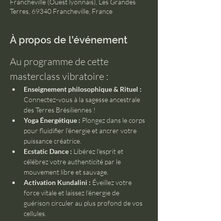
Francheville (Ouest lyonnais), Les Grandes
Terres, 69340 Francheville, France
À propos de l'événement
Au programme de cette 
masterclass vibratoire :
Enseignement philosophique & Rituel :
Connectez-vous à la sagesse ancestrale 
des Terres Brésiliennes !
Yoga Énergétique :
 Plongez dans le corps 
pour fluidifier l'énergie et ancrer votre 
puissance créatrice.
Ecstatic Dance :
 Libérez l'esprit et 
célébrez votre authenticité par le 
mouvement libre et sauvage.
Activation Kundalini :
 Éveillez votre 
force vitale et laissez l'énergie de 
guérison circuler au plus profond de vos 
cellules.