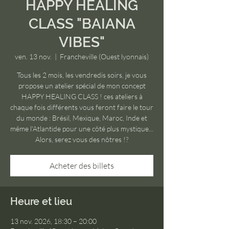
HAPPY HEALING
CLASS "BAIANA
VIBES"
ven. 13 nov.
  |  
Francheville (Ouest lyonnais)
Tous les 2 mois, les vendredis soirs, je vous
propose un atelier spécial de mon concept
HAPPY HEALING CLASS ! ces ateliers à
chaque fois différents vous feront faire le tour
du monde : Brésil, Mexique, Maroc, Inde et
même l'Atlantide pour une côté plus mystique...
Alors, serez vous des nôtres !?
Acheter des billets
Heure et lieu
13 nov. 2026, 18:30 – 20:00