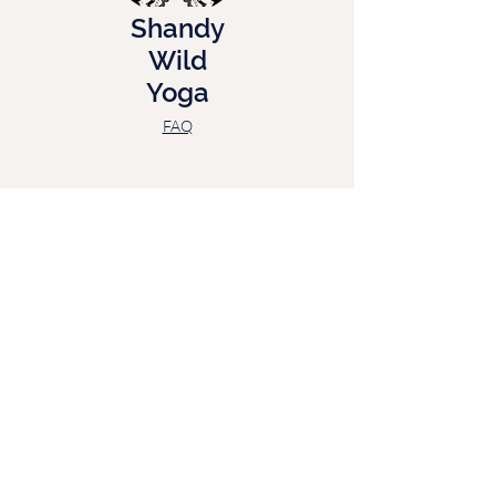
Shandy
Wild
Yoga
FAQ
Menu
Accueil
A propos de Sandra
Le Studio en ligne
Les Formules
Accéder au studio
Toutes les activités
Nous contacter