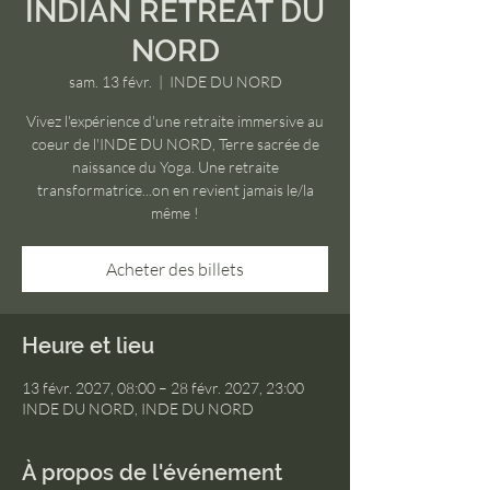
INDIAN RETREAT DU
NORD
sam. 13 févr.
  |  
INDE DU NORD
Vivez l'expérience d'une retraite immersive au
coeur de l'INDE DU NORD, Terre sacrée de
naissance du Yoga. Une retraite
transformatrice...on en revient jamais le/la
même !
Acheter des billets
Heure et lieu
13 févr. 2027, 08:00 – 28 févr. 2027, 23:00
INDE DU NORD, INDE DU NORD
À propos de l'événement