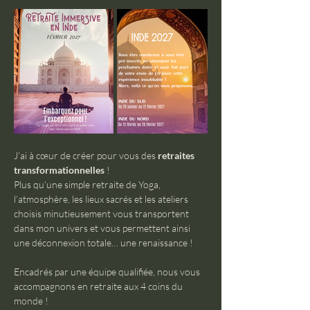
J’ai à cœur de créer pour vous des 
retraites 
transformationnelles 
!
Plus qu’une simple retraite de Yoga, 
l’atmosphère, les lieux sacrés et les ateliers 
choisis minutieusement vous transportent 
dans mon univers et vous permettent ainsi 
une déconnexion totale… une renaissance !
Encadrés par une équipe qualifiée, nous vous 
accompagnons en retraite aux 4 coins du 
monde !