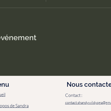
 événement
enu
Nous contacte
eil
Contact :
contact.shandywildyoga@gma
opos de Sandra