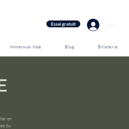
Essai gratuit
Connexion
Immersion Inde
Blog
Billeterie
E
ler en
née du