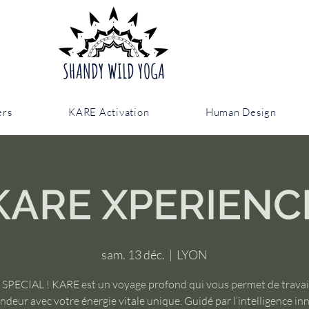
SHANDY WILD YOGA
ers
KARE Activation
Human Design
KARE XPERIENC
sam. 13 déc.
  |  
LYON
 SPECIAL ! KARE est un voyage profond qui vous permet de travail
ndeur avec votre énergie vitale unique. Guidé par l’intelligence in