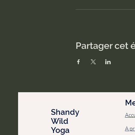
Partager cet
M
Shandy
Accu
Wild
A pr
Yoga