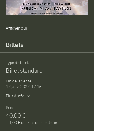
Afficher plus
Billets
Type de billet
Billet standard
Fin de la vente
17 janv. 2027, 17:15
Plus d'info
Prix
40,00 €
+ 1,00 € de frais de billetterie