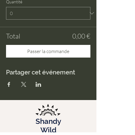
Quantité
Total
0,00 €
Passer la commande
Partager cet événement
Shandy
Wild