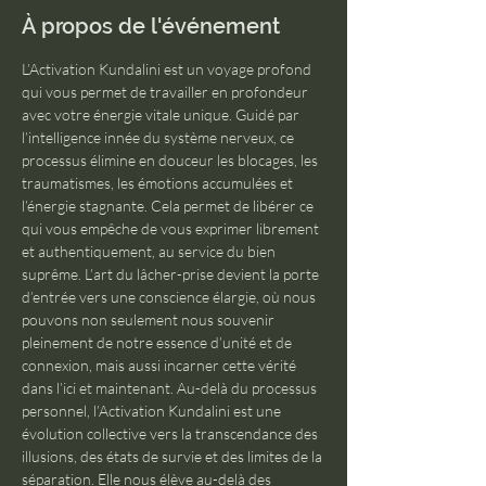
À propos de l'événement
L’Activation Kundalini est un voyage profond 
qui vous permet de travailler en profondeur 
avec votre énergie vitale unique. Guidé par 
l’intelligence innée du système nerveux, ce 
processus élimine en douceur les blocages, les 
traumatismes, les émotions accumulées et 
l’énergie stagnante. Cela permet de libérer ce 
qui vous empêche de vous exprimer librement 
et authentiquement, au service du bien 
suprême. L’art du lâcher-prise devient la porte 
d’entrée vers une conscience élargie, où nous 
pouvons non seulement nous souvenir 
pleinement de notre essence d’unité et de 
connexion, mais aussi incarner cette vérité 
dans l’ici et maintenant. Au-delà du processus 
personnel, l’Activation Kundalini est une 
évolution collective vers la transcendance des 
illusions, des états de survie et des limites de la 
séparation. Elle nous élève au-delà des 