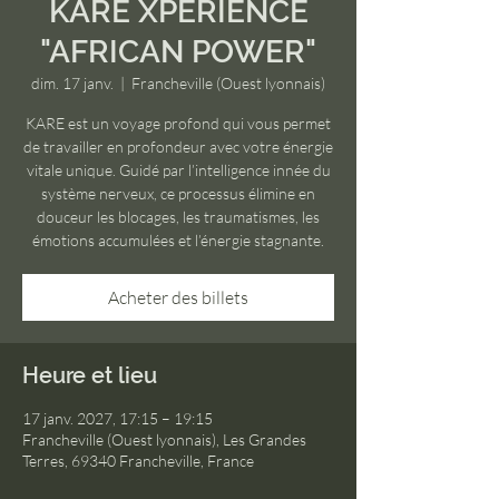
KARE XPERIENCE
"AFRICAN POWER"
dim. 17 janv.
  |  
Francheville (Ouest lyonnais)
KARE est un voyage profond qui vous permet
de travailler en profondeur avec votre énergie
vitale unique. Guidé par l’intelligence innée du
système nerveux, ce processus élimine en
douceur les blocages, les traumatismes, les
émotions accumulées et l’énergie stagnante.
Acheter des billets
Heure et lieu
17 janv. 2027, 17:15 – 19:15
Francheville (Ouest lyonnais), Les Grandes
Terres, 69340 Francheville, France