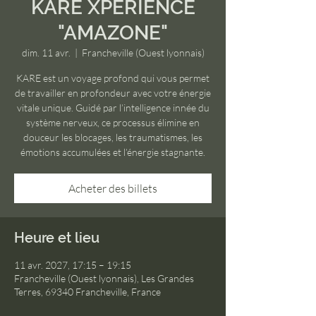
KARE XPERIENCE
"AMAZONE"
dim. 11 avr.
  |  
Francheville (Ouest lyonnais)
KARE est un voyage profond qui vous permet
de travailler en profondeur avec votre énergie
vitale unique. Guidé par l’intelligence innée du
système nerveux, ce processus élimine en
douceur les blocages, les traumatismes, les
émotions accumulées et l’énergie stagnante.
Acheter des billets
Heure et lieu
11 avr. 2027, 17:15 – 19:15
Francheville (Ouest lyonnais), Les Grandes
Terres, 69340 Francheville, France