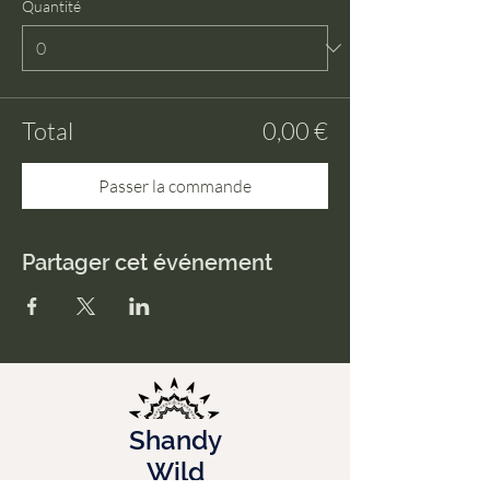
Quantité
Total
0,00 €
Passer la commande
Partager cet événement
Shandy
Wild