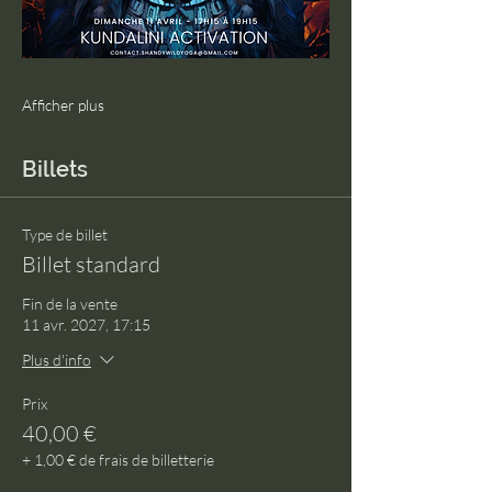
Afficher plus
Billets
Type de billet
Billet standard
Fin de la vente
11 avr. 2027, 17:15
Plus d'info
Prix
40,00 €
+ 1,00 € de frais de billetterie