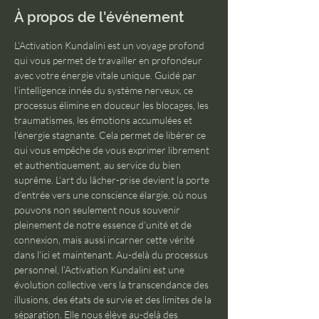
À propos de l'événement
L’Activation Kundalini est un voyage profond 
qui vous permet de travailler en profondeur 
avec votre énergie vitale unique. Guidé par 
l’intelligence innée du système nerveux, ce 
processus élimine en douceur les blocages, les 
traumatismes, les émotions accumulées et 
l’énergie stagnante. Cela permet de libérer ce 
qui vous empêche de vous exprimer librement 
et authentiquement, au service du bien 
suprême. L’art du lâcher-prise devient la porte 
d’entrée vers une conscience élargie, où nous 
pouvons non seulement nous souvenir 
pleinement de notre essence d’unité et de 
connexion, mais aussi incarner cette vérité 
dans l’ici et maintenant. Au-delà du processus 
personnel, l’Activation Kundalini est une 
évolution collective vers la transcendance des 
illusions, des états de survie et des limites de la 
séparation. Elle nous élève au-delà des 