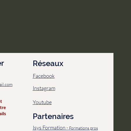
r
Réseaux
Facebook
il.com
Instagram
et
Youtube
tre
ails
Partenaires
Isys Formation -
Formations pros