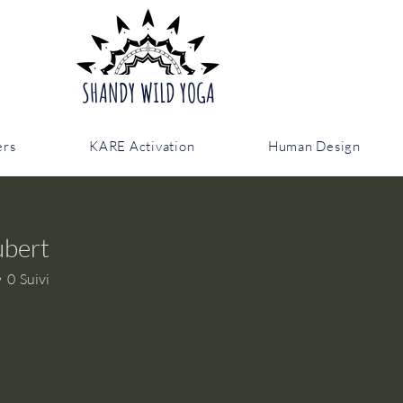
SHANDY WILD YOGA
ers
KARE Activation
Human Design
ubert
rt
0
Suivi