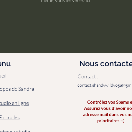
même, vous les verrez ici.
enu
Nous contacte
eil
Contact :
contact.shandywildyoga@gma
opos de Sandra
Contrôlez vos Spams 
tudio en ligne
Assurez vous d'avoir no
adresse mail dans vos m
Formules
prioritaires :-)
der au studio