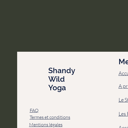
M
Shandy
Accu
Wild
A pr
Yoga
Le S
FAQ
Les 
Termes et conditions
Mentions légales
Accé