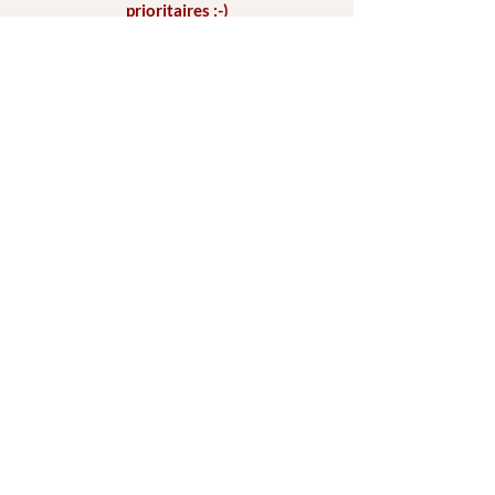
prioritaires :-)
Réseaux
Facebook
Instagram
Youtube
Partenaires
Isys Formation -
Formations pros
Termes et conditions
Mentions légales
© 2025 par Sandra Soares