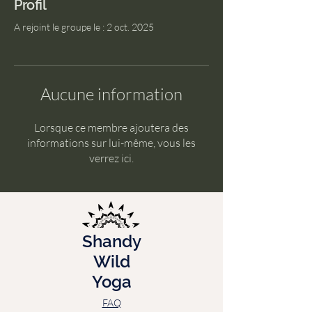
Profil
A rejoint le groupe le : 2 oct. 2025
Aucune information
Lorsque ce membre ajoutera des
informations sur lui-même, vous les
verrez ici.
Shandy
Wild
Yoga
FAQ