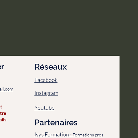
r
Réseaux
Facebook
il.com
Instagram
et
Youtube
tre
ails
Partenaires
Isys Formation -
Formations pros