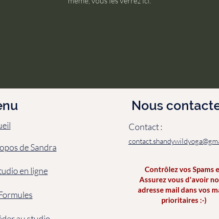
même, vous les verrez ici.
enu
Nous contacte
eil
Contact :
contact.shandywildyoga@gma
opos de Sandra
Contrôlez vos Spams 
tudio en ligne
Assurez vous d'avoir no
adresse mail dans vos m
Formules
prioritaires :-)
der au studio