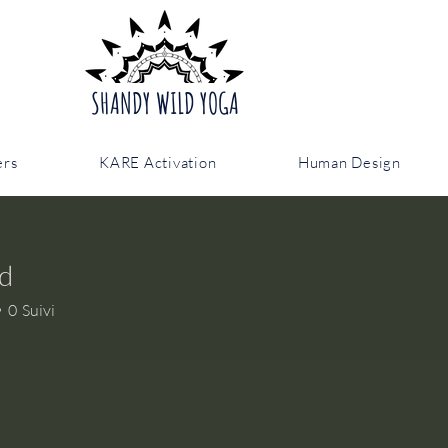
SHANDY WILD YOGA
ers
KARE Activation
Human Design
ud
0
Suivi