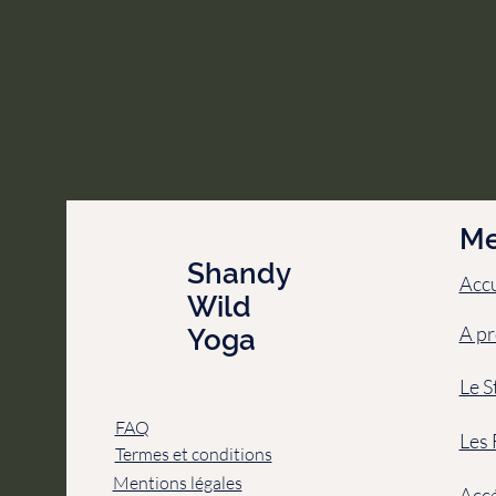
M
Shandy
Accu
Wild
A pr
Yoga
Le S
FAQ
Les 
Termes et conditions
Mentions légales
Accé