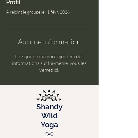
Profil
A rejoint le groupe le : 1 févr. 2026
Aucune information
Lorsque ce membre ajoutera des
informations sur lui-même, vous les
verrez ici.
Shandy
Wild
Yoga
FAQ