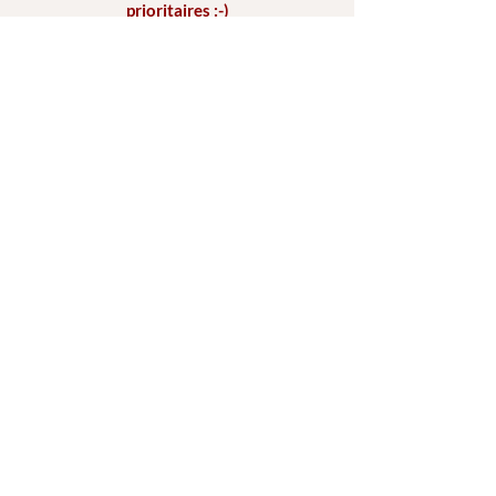
prioritaires :-)
Réseaux
Facebook
Instagram
Youtube
Partenaires
Isys Formation -
Formations pros
Termes et conditions
Mentions légales
© 2025 par Sandra Soares