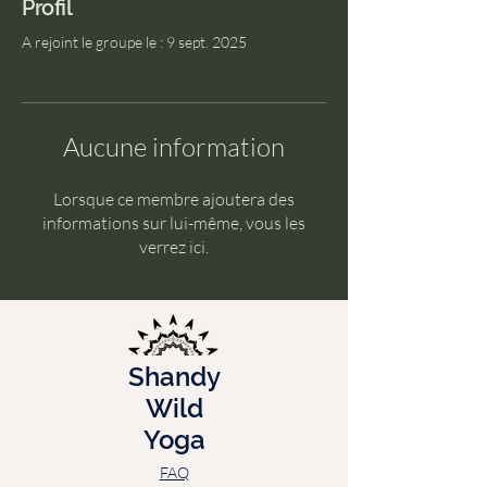
Profil
A rejoint le groupe le : 9 sept. 2025
Aucune information
Lorsque ce membre ajoutera des
informations sur lui-même, vous les
verrez ici.
Shandy
Wild
Yoga
FAQ