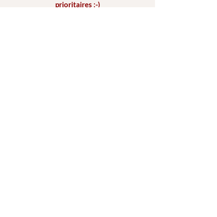
prioritaires :-)
Réseaux
Facebook
Instagram
Youtube
Partenaires
Isys Formation -
Formations pros
Termes et conditions
Mentions légales
© 2025 par Sandra Soares