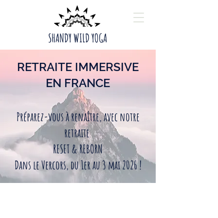
SHANDY WILD YOGA
RETRAITE IMMERSIVE
EN FRANCE
Préparez-vous à renaître, avec notre
retraite
RESET & REBORN
Dans le Vercors, du 1er au 3 mai 2026 !